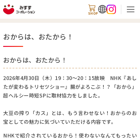
SHOP
おからは、おたから！
検索
おからは、おたから！
商品情報
2026年4月30日（木）19：30～20：15放映 NHK『あし
たが変わるトリセツショー』
腸がよろこぶ！？「おから」
知る・楽しむ
超ヘルシー時短
SP
に取材協力をしました。
レシピ
大豆の搾り「カス」とは、もう言わせない！おからのお
宝としての魅力に気づいていただける内容です。
お知らせ
NHKで紹介されているおから！使わないなんてもったい
企業情報