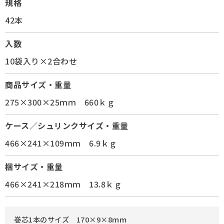
規格
42本
入数
10袋入り×2合わせ
商品サイズ・重量
275×300×25ｍｍ 660ｋｇ
ケース／シュリンクサイズ・重量
466×241×109ｍｍ 6.9ｋｇ
梱サイズ・重量
466×241×218ｍｍ 13.8ｋｇ
巻芯1本のサイズ 170×9×8ｍｍ