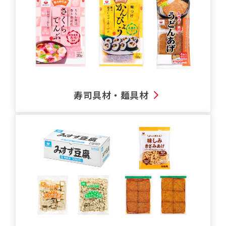
寿司具材・麺具材