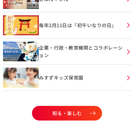
毎年2月11日は『初午いなりの日』
企業・行政・教育機関とコラボレーシ
ョン
みすずキッズ保育園
知る・楽しむ