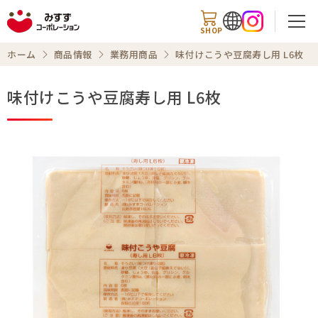
SHOP
ホーム
商品情報
業務用商品
味付けこうや豆腐寿し用 L6枚
味付けこうや豆腐寿し用 L6枚
検索
商品情報
知る・楽しむ
レシピ
お知らせ
企業情報