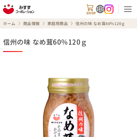
SHOP
ホーム
商品情報
家庭用商品
信州の味 なめ茸60％120ｇ
信州の味 なめ茸60％120ｇ
検索
商品情報
知る・楽しむ
レシピ
お知らせ
企業情報