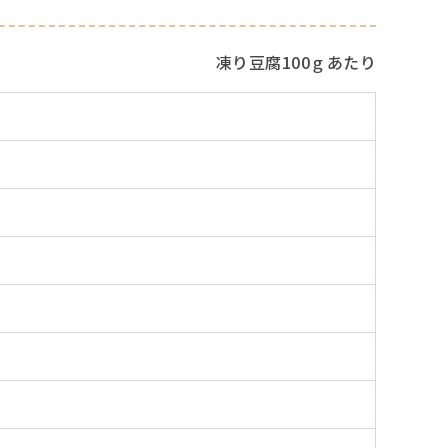
凍り豆腐100ｇあたり