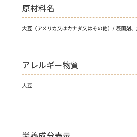
原材料名
大豆（アメリカ又はカナダ又はその他）/ 凝固剤、
アレルギー物質
大豆
栄養成分表示