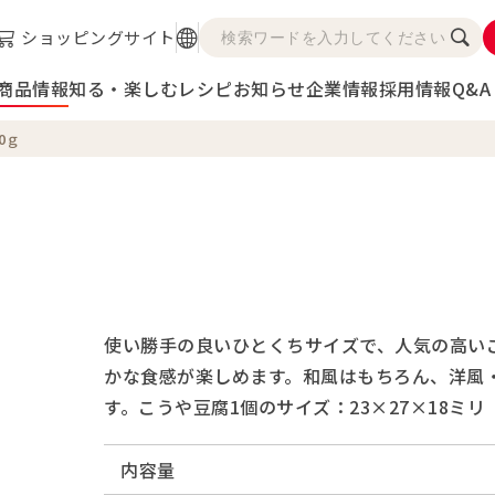
ショッピングサイト
商品情報
知る・楽しむ
レシピ
お知らせ
企業情報
採用情報
Q&A
0ｇ
ｇ
使い勝手の良いひとくちサイズで、人気の高い
かな食感が楽しめます。和風はもちろん、洋風
す。こうや豆腐1個のサイズ：23×27×18ミリ
内容量