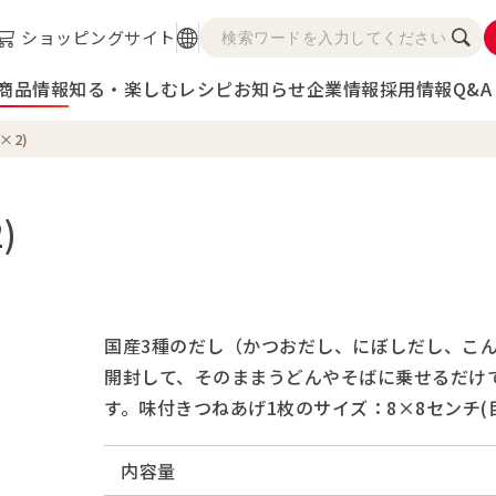
ショッピングサイト
商品情報
知る・楽しむ
レシピ
お知らせ
企業情報
採用情報
Q&A
×2)
)
国産3種のだし（かつおだし、にぼしだし、こ
開封して、そのままうどんやそばに乗せるだけ
す。味付きつねあげ1枚のサイズ：8×8センチ(
内容量