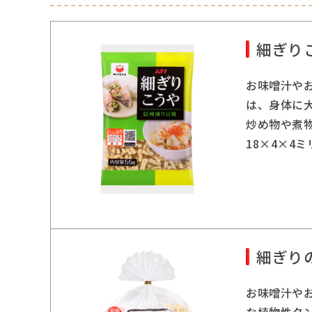
細ぎり
お味噌汁や
は、身体に
炒め物や煮
18×4×4
細ぎり
お味噌汁や
な植物性タ