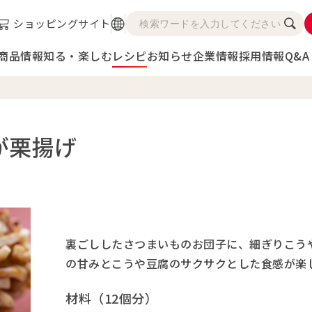
ショッピングサイト
商品情報
知る・楽しむ
レシピ
お知らせ
企業情報
採用情報
Q&A
が栗揚げ
裏ごししたさつまいものお団子に、細ぎりこう
の甘みとこうや豆腐のサクサクとした食感が楽
材料（12個分）