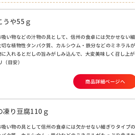
こうや55ｇ
お吸い物などの汁物の具として、信州の食卓には欠かせない細
大切な植物性タンパク質、カルシウム・鉄分などのミネラル
物に入れるとだしの旨みがしみ込んで、大変美味しく召し上が
ミリ（目安）
商品詳細ページへ
の凍り豆腐110ｇ
お吸い物の具として信州の食卓には欠かせない細ぎりタイプ
ンパク質、カルシウム・鉄分などのミネラルがたっぷり含ま