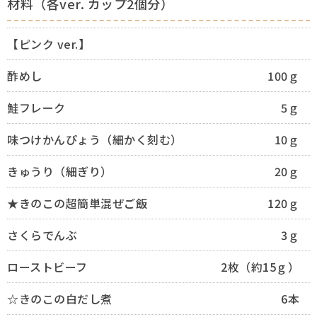
材料（各ver. カップ2個分）
【ピンク ver.】
酢めし
100ｇ
鮭フレーク
5ｇ
味つけかんぴょう（細かく刻む）
10ｇ
きゅうり（細ぎり）
20ｇ
★きのこの超簡単混ぜご飯
120ｇ
さくらでんぶ
3ｇ
ローストビーフ
2枚（約15ｇ）
☆きのこの白だし煮
6本