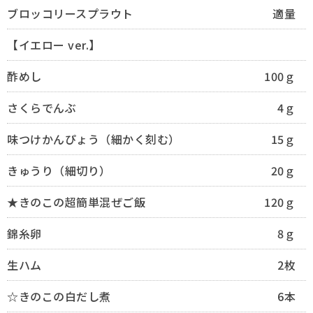
ブロッコリースプラウト
適量
【イエロー ver.】
酢めし
100ｇ
さくらでんぶ
4ｇ
味つけかんぴょう（細かく刻む）
15ｇ
きゅうり（細切り）
20ｇ
★きのこの超簡単混ぜご飯
120ｇ
錦糸卵
8ｇ
生ハム
2枚
☆きのこの白だし煮
6本