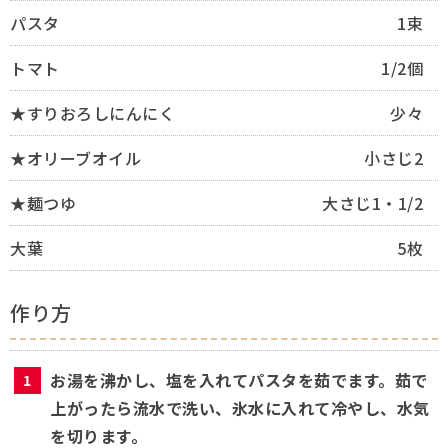
パスタ
1束
トマト
1/2個
★すりおろしにんにく
少々
★オリーブオイル
小さじ2
★麺つゆ
大さじ1・1/2
大葉
5枚
作り方
お湯を沸かし、塩を入れてパスタを茹でます。茹で
上がったら流水で洗い、氷水に入れて冷やし、水気
を切ります。