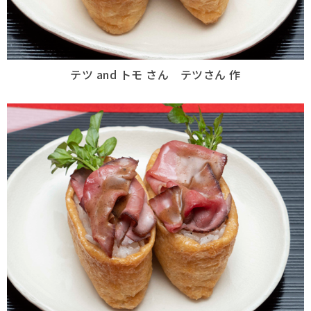
テツ and トモ さん テツさん 作