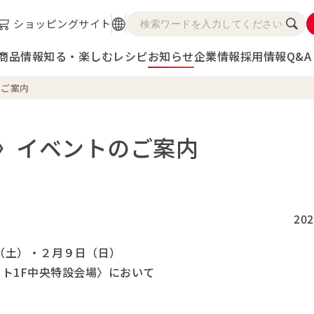
ショッピングサイト
商品情報
知る・楽しむ
レシピ
お知らせ
企業情報
採用情報
Q&A
のご案内
5〉イベントのご案内
202
日（土）・２月９日（日）
ト1F中央特設会場〉において