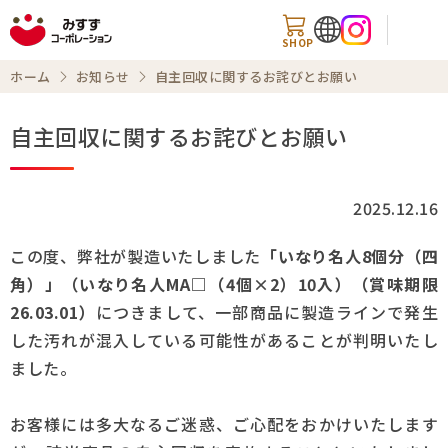
SHOP
ホーム
お知らせ
自主回収に関するお詫びとお願い
自主回収に関するお詫びとお願い
検索
2025.12.16
商品情報
この度、弊社が製造いたしました
「いなり名人8個分（四
角）」（いなり名人MA□（4個×2）10入）（賞味期限
知る・楽しむ
26.03.01）
につきまして、一部商品に製造ラインで発生
した汚れが混入している可能性があることが判明いたし
レシピ
ました。
お知らせ
お客様には多大なるご迷惑、ご心配をおかけいたします
企業情報