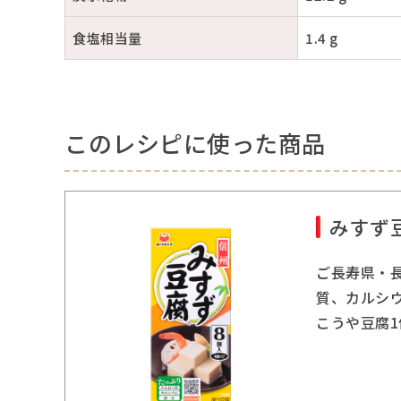
食塩相当量
1.4 g
このレシピに使った商品
みすず
ご長寿県・
質、カルシ
こうや豆腐1