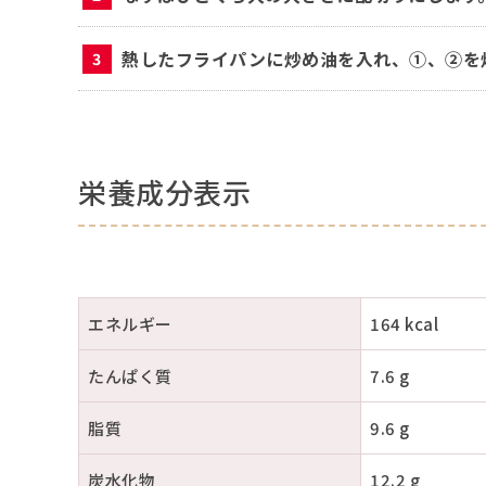
熱したフライパンに炒め油を入れ、①、②を
栄養成分表示
エネルギー
164 kcal
たんぱく質
7.6 g
脂質
9.6 g
炭水化物
12.2 g