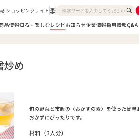
ショッピングサイト
商品情報
知る・楽しむ
レシピ
お知らせ
企業情報
採用情報
Q&A
噌炒め
旬の野菜と市販の〈おかすの素〉を使った簡単
おかずにぴったりです。
材料（3人分）