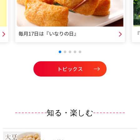
毎月17日は『いなりの日』
『
トピックス
知る・楽しむ