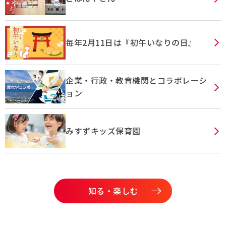
毎年2月11日は『初午いなりの日』
企業・行政・教育機関とコラボレーシ
ョン
みすずキッズ保育園
知る・楽しむ