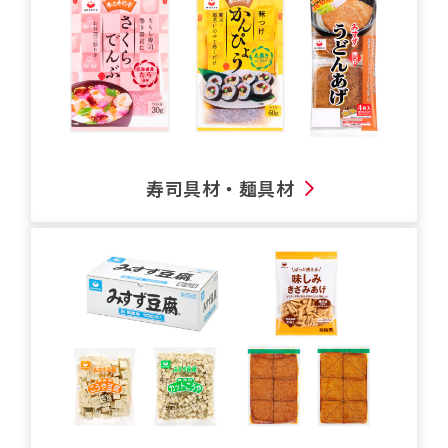
寿司具材・麺具材