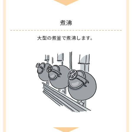
煮沸
大型の煮釜で煮沸します。