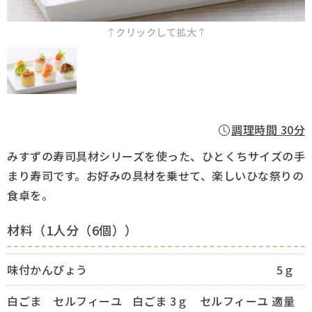
採用情報
クリックして拡大
Q&A
お問い合わせ
調理時間 30分
みすずの寿司具材シリーズを使った、ひとくちサイズの手
まり寿司です。お好みの具材を乗せて、楽しいひな祭りの
食卓を。
材料（1人分（6個））
味付かんぴょう
5ｇ
白ごま セルフィーユ
白ごま 3ｇ セルフィーユ 適量