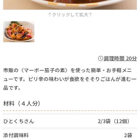
採用情報
クリックして拡大
Q&A
お問い合わせ
調理時間 20分
市販の〈マーボー茄子の素〉を使った簡単・お手軽メニ
ューです。ピリ辛の味わいが食欲をそそりごはんが進む一
品です。
材料（４人分）
ひとくちさん
2/3袋（12個）
添付調味料
2袋