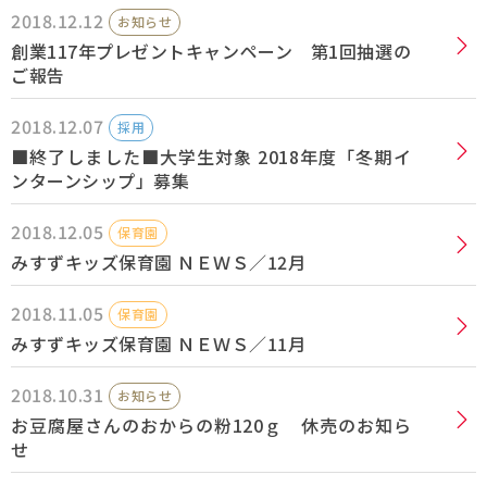
2018.12.12
お知らせ
採用情報
創業117年プレゼントキャンペーン 第1回抽選の
ご報告
Q&A
2018.12.07
採用
■終了しました■大学生対象 2018年度「冬期イ
お問い合わせ
ンターンシップ」募集
2018.12.05
保育園
みすずキッズ保育園 ＮＥＷＳ／12月
2018.11.05
保育園
みすずキッズ保育園 ＮＥＷＳ／11月
2018.10.31
お知らせ
お豆腐屋さんのおからの粉120ｇ 休売のお知ら
せ