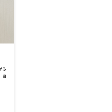
がる
、自