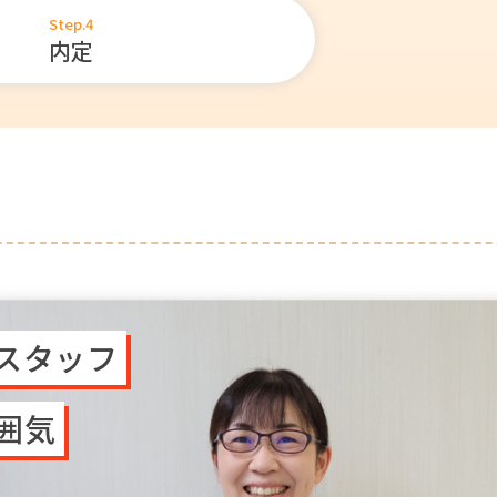
Step.4
内定
スタッフ
囲気