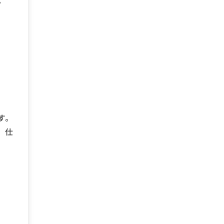
。
す。
、仕