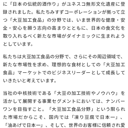
に「日本の伝統的酒作り」がユネスコ無形文化遺産に登
録されました。私たちみすずコーポレーションが拠って立
生産工場
つ「大豆加工食品」の分野では、いま世界的な健康・安
全・安心を願う志向の高まりとともに、日本の食文化を
社会と未来
取り入れるべく新たな市場がダイナミックに生まれよう
採用情報
としています。
私たちは大豆加工食品の分野で、さらにその周辺領域で、
お問い合わせ
新たな市場性を求め、理想的な食材としての「大豆加工
食品」マーケットでのビジネスリーダーとして成長して
いきたいと考えています。
当社の中核技術である「大豆の加工技術やノウハウ」を
活かして展開する事業セグメントにおいては、ナンバー
ワンを目指すこと。「大豆加工食品分野」という限られ
た市場だからこそ、国内では「凍り豆腐で日本一」、
「油あげで日本一」、そして、世界のお客様に信頼され愛