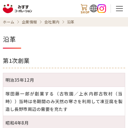
SHOP
ホーム
企業情報
会社案内
沿革
沿革
検索
第1次創業
ホーム
明治35年12月
企業トップ
塚田藤一郎が創業する（古牧園／上水内郡古牧村（当
会社案内
時））当時は冬期間のみ天然の寒さを利用して凍豆腐を製
造し長野市周辺の需要を充たす
事業内容
昭和4年8月
チャレンジ精神