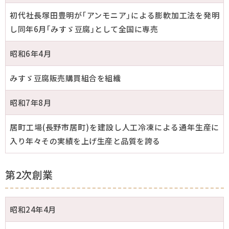
初代社長塚田豊明が｢アンモニア｣による膨軟加工法を発明
生産工場
し同年6月｢みすゞ豆腐｣として全国に専売
社会と未来
昭和6年4月
採用情報
みすゞ豆腐販売購買組合を組織
昭和7年8月
お問い合わせ
居町工場(長野市居町)を建設し人工冷凍による通年生産に
入り年々その実績を上げ生産と品質を誇る
第2次創業
昭和24年4月