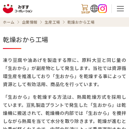
SHOP
ホーム
企業情報
生産工場
乾燥おから工場
乾燥おから工場
検索
凍り豆腐や油あげを製造する際に、原料大豆と同じ量の
「生おから」が副産物として発生します。当社では資源循
ホーム
環生産を推進しており「生おから」を乾燥する事によって
資源として有効活用、商品化を行っています。
企業トップ
「生おから」を乾燥する方法は、熱風乾燥方式を採用し
会社案内
ています。豆乳製造プラントで発生した「生おから」は乾
燥機に搬送されて、乾燥機の内部では「生おから」を攪拌
事業内容
しながら熱風を当てて水分を取り除きます。乾燥が進むと
チャレンジ精神