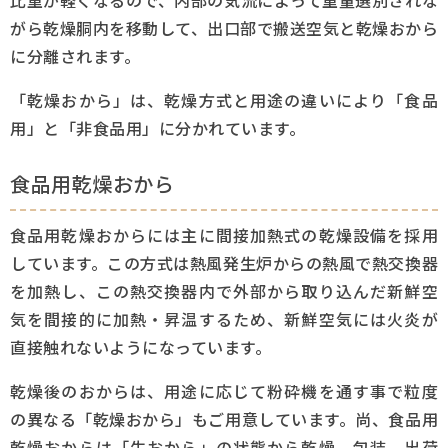
比重が軽くなるので、内部の気流によって重量選別されな
がら乾燥胴内を移動して、出口部で搬送空気と乾燥おから
生産工場
に分離されます。
「乾燥おから」は、乾燥方式と用途の違いにより「食品
社会と未来
用」と「非食品用」に分かれています。
採用情報
食品用乾燥おから
お問い合わせ
食品用乾燥おからには主に間接加熱式の乾燥設備を採用
しています。この方式は熱風発生炉からの熱風で熱交換器
を加熱し、この熱交換器内で外部から取り込んだ新鮮空
気を間接的に加熱・昇温するため、新鮮空気には火炎が
直接触れないようになっています。
乾燥後のおからは、用途に応じて粉砕機を通す事で粒度
の異なる「乾燥おから」もご用意しています。尚、食品用
乾燥おからは「生おから」の状態から乾燥、包装、出荷