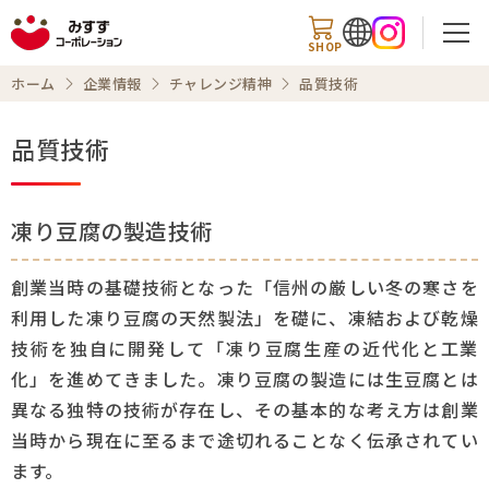
SHOP
ホーム
企業情報
チャレンジ精神
品質技術
品質技術
検索
凍り豆腐の製造技術
ホーム
創業当時の基礎技術となった「信州の厳しい冬の寒さを
利用した凍り豆腐の天然製法」を礎に、凍結および乾燥
企業トップ
技術を独自に開発して「凍り豆腐生産の近代化と工業
会社案内
化」を進めてきました。凍り豆腐の製造には生豆腐とは
異なる独特の技術が存在し、その基本的な考え方は創業
事業内容
当時から現在に至るまで途切れることなく伝承されてい
ます。
チャレンジ精神