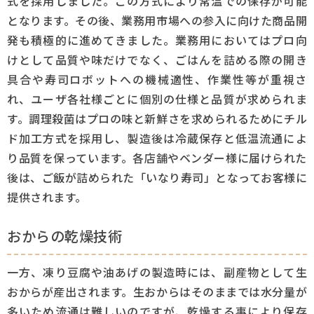
式を採用しました。この方式により常温での保存が可能
となります。その後、業務用市場への参入に向けた商品開
発も積極的に進めてきました。業務用においてはプロ向
けとして品質や味だけでなく、ごはんを詰める際の開き
具合や寿司ロボットへの機械適性、作業性等が重視さ
れ、ユーザ各社様ごとに個別の仕様と品質が求められま
す。調理殺菌はプロの味と新鮮さを求められるためにチル
ド加工方式を採用し、製造後は冷蔵保存と低温流通によ
り品質を保っています。各店舗やベンダー様に届けられた
後は、ご飯が詰められた「いなり寿司」となってお客様に
提供されます。
おからの乾燥技術
一方、凍り豆腐や油あげの製造時には、副産物として生
おからが産出されます。生おからはそのままでは水分量が
多いため流通は難しいのですが、乾燥する事により保存