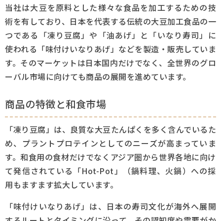
当社は大豆を原料とした様々な食品を加工するための技
術を有しており、日本を代表する伝統の大豆加工食品の一
生産工場
つである「凍り豆腐」や「油あげ」と「いなり寿司」に
使われる「味付けいなりあげ」などを製造・販売していま
社会と未来
す。そのマーケットは日本国内だけでなく、全世界のグロ
採用情報
ーバル市場に向けても商品の展開を進めています。
お問い合わせ
商品の特徴と和食市場
「凍り豆腐」は、良質な大豆たんぱくを多く含んでいるた
め、プラントプロテインとしてのニーズが高まっていま
す。和食用の食材だけでなくアジア圏から世界各地に向け
て発信されている「Hot-Pot」（鍋料理、火鍋）への採
用もますます拡大しています。
「味付けいなりあげ」は、日本の寿司文化が海外へ展開
するルートとタイミングに沿って、その認知度や需要がか