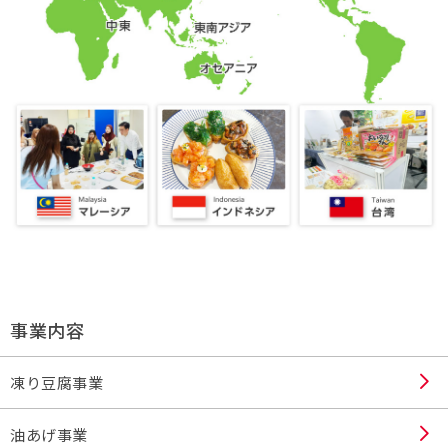
事業内容
凍り豆腐事業
油あげ事業