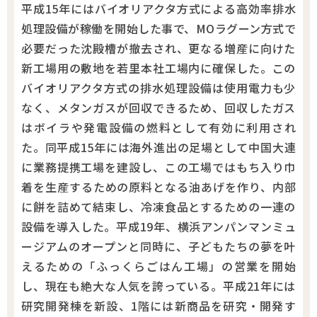
平成15年にはバイオリアクタ方式による高効率排水
処理設備が稼働を開始した事で、MOラグーン方式で
必要だった沈殿槽が撤去され、更なる増産に向けた
新工場用の敷地を若里本社工場内に確保した。この
バイオリアクタ方式の排水処理設備は使用電力も少
なく、メタンガスが回収できるため、回収したガス
はボイラや発電設備の燃料として有効に利用され
た。同平成15年には海外進出の足場として中国大連
に業務提携工場を建設し、この工場ではもち入り巾
着を生産するための原料となる油あげを作り、内部
に餅を詰めて結束し、冷凍食品とするための一連の
設備を導入した。平成19年、横浜アンパンマンミュ
ージアムのオープンと同時に、子どもたちの夢を叶
えるための「ふっくらごはん工場」の営業を開始
し、現在も絶大な人気を誇っている。平成21年には
研究開発棟を新設、1階には新商品を研究・開発す