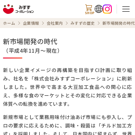
SHOP
ホーム
企業情報
会社案内
みすずの歴史
新市場開発の時代
新市場開発の時代
検索
（平成4年11月～現在）
新しい企業イメージの再構築を目指すCI計画に取り組
ホーム
み、社名を「株式会社みすずコーポレーション」に刷新
しました。世界中で高まる大豆加工食品への関心に応
企業トップ
え、多様な食のマーケットとその変化に対応できる企業
体質への転換を進めています。
会社案内
新規市場として業務用味付け油あげ市場にも参入し、プ
事業内容
ロの要求に応えるために、調味・殺菌は「チルド加工方
式」を採用しました。そして、日本国内に留まらず、世界
チャレンジ精神