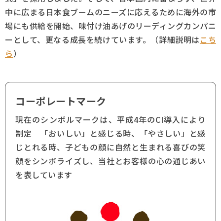
中に広まる日本食ブームのニーズに応えるために海外の市
生産工場
場にも供給を開始、味付け油あげのリーディングカンパニ
ーとして、更なる成長を続けています。（詳細説明は
こち
社会と未来
ら
）
採用情報
コーポレートマーク
お問い合わせ
現在のシンボルマークは、平成4年のCI導入により
制定 「おいしい」と感じる時、「やさしい」と感
じとれる時、子どもの顔に自然と生まれる喜びの笑
顔をシンボライズし、当社とお客様の心の通じあい
を表しています