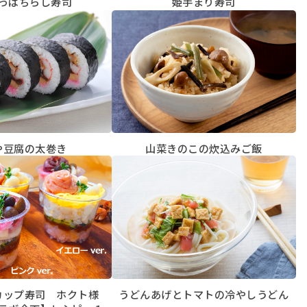
っぱちらし寿司
姫手まり寿司
や豆腐の太巻き
山菜きのこの炊込みご飯
カップ寿司 ホクト様
うどんあげとトマトの冷やしうどん