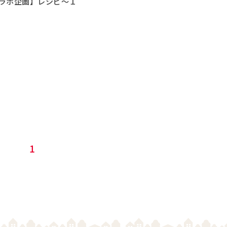
ラボ企画】レシピ～１
1